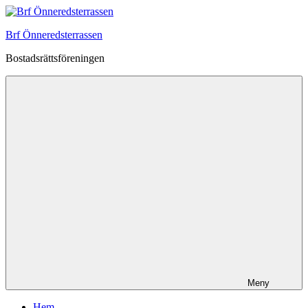
Hoppa
till
Brf Önneredsterrassen
innehåll
Bostadsrättsföreningen
Meny
Hem