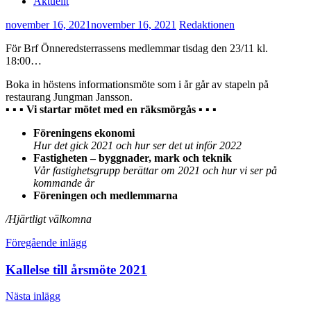
Aktuellt
november 16, 2021
november 16, 2021
Redaktionen
För Brf Önneredsterrassens medlemmar tisdag den 23/11 kl.
18:00…
Boka in höstens informationsmöte som i år går av stapeln på
restaurang Jungman Jansson.
▪ ▪ ▪ Vi startar mötet med en räksmörgås ▪ ▪ ▪
Föreningens ekonomi
Hur det gick 2021 och hur ser det ut inför 2022
Fastigheten – byggnader, mark och teknik
Vår fastighetsgrupp berättar om 2021 och hur vi ser på
kommande år
Föreningen och medlemmarna
/Hjärtligt välkomna
Inläggsnavigering
Föregående inlägg
Kallelse till årsmöte 2021
Nästa inlägg