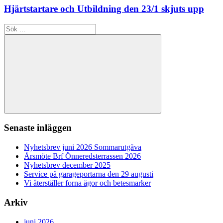
Hjärtstartare och Utbildning den 23/1 skjuts upp
Sök
efter:
Sök
Senaste inläggen
Nyhetsbrev juni 2026 Sommarutgåva
Årsmöte Brf Önneredsterrassen 2026
Nyhetsbrev december 2025
Service på garageportarna den 29 augusti
Vi återställer forna ägor och betesmarker
Arkiv
juni 2026